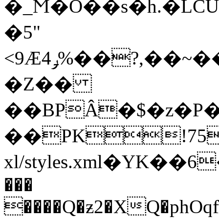
�_Ϻ�O��s�h.�LC
�5"
<9Ӕ4ݛ%��?,��~��U�R����W�]�\�+�`bQ\��ۗ�G�Y~��W�a���۩��LݳquS���a���u��͠�kT��Ш�z�Ӯa�.t����uB����r�}
�Z��
��BPÂ�$�z�P�*
��PK!75
xl/styles.xml�Y
���
����Q�ƶ2�XQ�phOqf