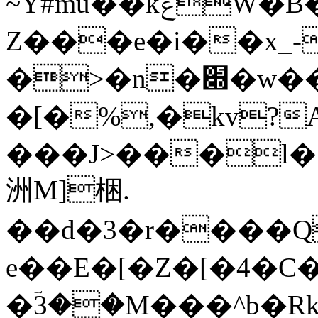
~Y#mu��kݟW�B�EF�$ř�?
Z���e�i��x_-
�>�n�׍�w��r�<�A'����&��Ô��"�%��s���
�[�%,�kv?
���J>���l��
洲M]梱.
��d�3�r����Q
e��E�[�Z�[�4�
�ؔ3��M���^b�Rk