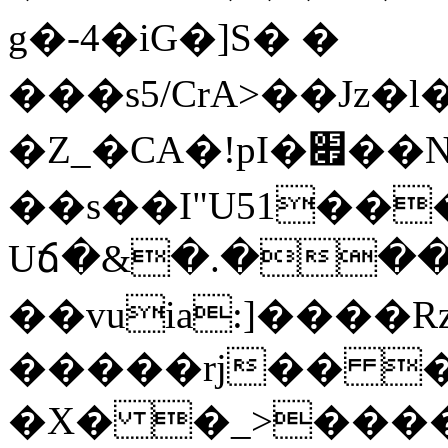
g�-4�iG�]S� �
���s5/CrA>��Jz
�Z_�CA�!pI�׏��N��E��^�w}Q}�묍
��s��I"U51��
Uճ�&�.���
��vuia:]����R
�����rj�� �
�X� �_>����J