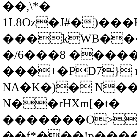
��,\*�
1L8Oz�J#�)��
���kWB��
�/6���8 ����
���+�PD7} 
NA�K�)� N��
N��rHXm[�t�
�������O>�
��f*���!p��