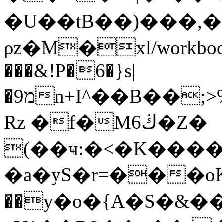
�U��tB��)���,
ϼz�M�xl/workb
���&!P�6�}s|
�9מn+I^��B��;>%��΅Z�����h��ʙ�
Rz �f�M6ڬ�Z�
(��ҹ:�<�K����
�a�yS�r=���oKQ
��y�o�{A�S�&��