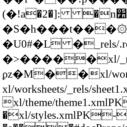
(�!a�2�]: �n׺[�P�Ol׾-
�S�h���t���۞�
�U0#�L �_rels/.
�>�����xl/_rels
ϼz�M��xl/work
xl/worksheets/_rels/s
xl/theme/theme1.xm
�xl/styles.xmlPK-