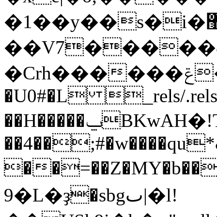
�1��y��s�i�޺��s��
��V7�����
�Crh������ݝ�A������PK!
�U0#�L _rels/.r
��H�����ݐBKwAH�!T~�I����$ݿ'T�G�~����<���!
��4��;#�w����qu*
��=��Z�MY�b���BS��
�9L�ҙ�sbgٮ|�l!