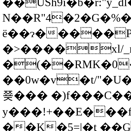
��USh9i�b�r:"y_
N��R"4�2�G�%�
ë��ɂ�����
�>����xl/_rels/
�(��RMK�0
��0w�v�t/"�U
쭂��� �)f���C�
y���!+��E��
��K�5=|�t ��