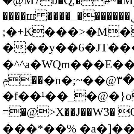
�@M7b�Q,�#~�Mp�
����ш ����_�������ݜ�ѥ�P"�,�tG����
;�+K���>�M�
���y��6�JT�
�^^a�WQm���E���{Ak
��ݦ�n�;~��@٣�v�֩�
�f��¹��_�@�}o�
=�@>X��J��W3� 
���*��% �a�]��