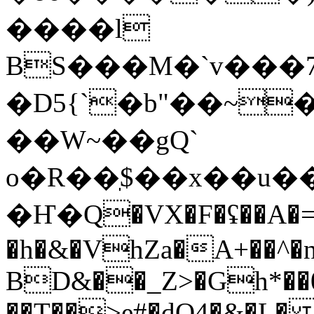
����l
BS���M�`v���
�D5{`�b"��~
��W~��gQ`
o�R��ֽ$��x��u
�Ҥ�Q�VX�F�ʢ��A�
�h�&�VhZa�A+��^�
BD&��_Z>�Gh*�
��T��>e#�dQ4�&�L�