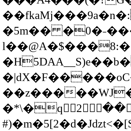
��fkaMj���9a�n�
�5m�� �0�˗��
l��@A�$���8:
�H5DAA__S)e��
�|dX�F�����oC�p0PL
��z�����WJ�
�*\�q؉ۗ2��
#)�m�5[2�d�Jǳt<