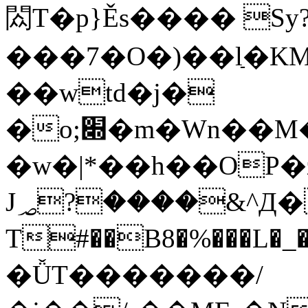
閦T�p}Ěs���� Sy
���7�O�)��lַ�K
��wtd�j�
�o;׍�m�Wn��M�V�A�t�������F
�w�|*��h��OP�
J؃?����&^Д�����-
T#��B8�%���L�_��PK
�ǙT�������/