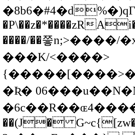
�8b6�#4�d%�)qΓ
�P\��z�*����zRAi
����/��쯯n;>����/
���K/<����>
{�����[����>�1w
�Ʀ� 06���u��N�N
�6c��R��ɶ4�����x:�q�ڷ��
��(J� G~c{[zw�