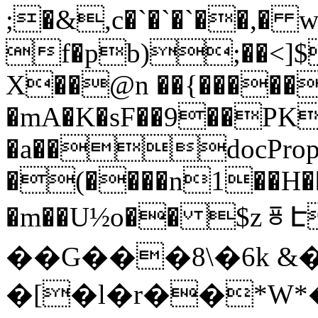
;�&,c�`�`�`��,� w
f�pb);��<]
X��@n ��{�����
�mA�K�sF��9��P
�a��docProps/
�(����n1��H�
�m��U½o�� $zㆄ
��G���8\�6k &�
�[�l�r��*W*