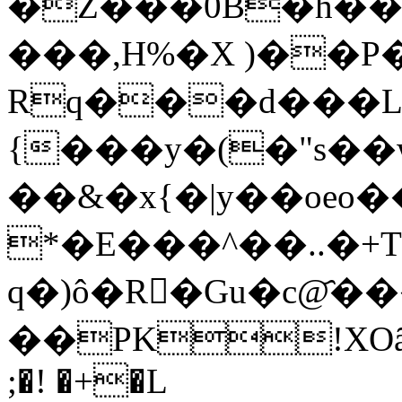
�Z���0B�h��
���,H%�X )��P
Rq���d���L
{���y�(�"s��
��&�x{�|y��oeo�
*�E���^��..�+
q�)ô�R�ِGu�c@҄�
��PK!XOȃ�'xl/
;�! �+�L