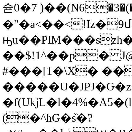
슏0�7 )��(N6�3�(���u'E
�"�a<��<!Iz�
ԣu��PlM���szh�
��$!1^��p� J
#���[1�\X� ���
�����U�JPJ�Ԍ
�f(UkjL�l�4%�A5
(�^hG�s᷈�?