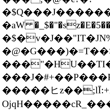
�$Q���J������V
�аW �_$�"�sz�E�5
�$�v�J��"IT�JN
�@�G���)�=T�
���"�HU��TI�
���J�#+��P���P
�����ヒz��;lĪ:+ۿ*~Nb]i���$��
OjqH�����cR_��