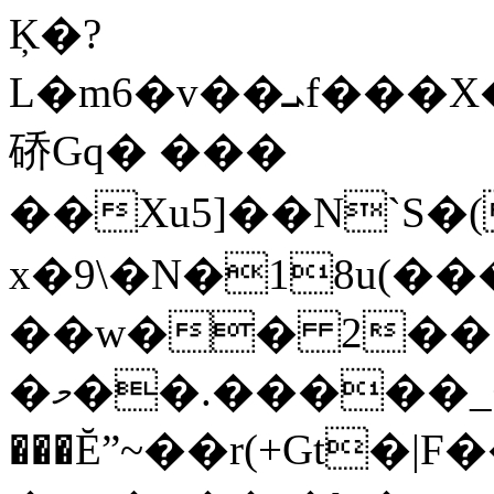
Ķ�?
L�m6�v��ܝf���X���E9�6D�j�]�¼�׎�nyN@�}Zc&���Dm^Q�'�g'¢aaQ��
硚Gq� ���
��Xu5]��N`S�(�8e������h��9����y,#ݐ\�vO�.K
x�9\�N�18u(��
��w�� 2��@
�މ��.�����_+K ��r��!�ͅ�-
���Ĕˮ~��r(+Gt�