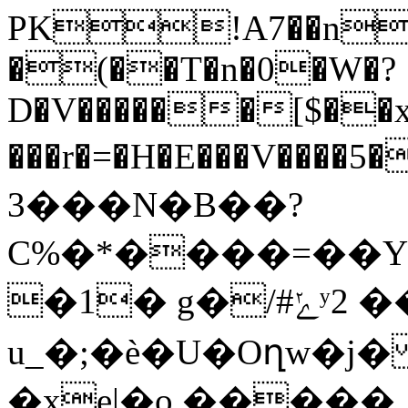
PK!A7��n
�(��T�n�0�W�?
D�V������[$��x
���r�=�H�E���V����
3���N�B��?
C%�*����=��Y
�1� g�/#ݺʸ2 ��x|`�G��㮶
u_�;�ѐ�U�Oղw�j�
�xe|�o,�����