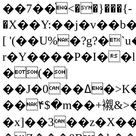
��7��֫<��}���{-
�X��Y:��j�v��b
[ '(��U%�?g?�`u
r�Y����P�I��l3
�(�|
��J�0��ߡ�>K�ns ]*^9��x#!
��۴$�m��+襯&>�
�x]��3��z�X��