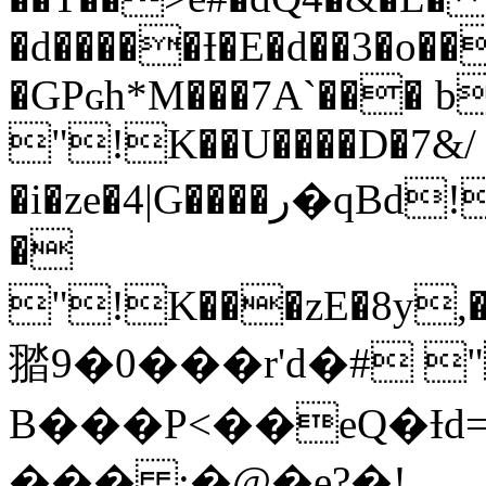
�d�����Ɨ�E�d��3�o�
�GPɢh*M���7A`��� b
"!K��U����D�7&/
�i�ze�4|G����ر�qBd!K��O{5ks�I�x]o�� Y�I|
�
"!K���zE�8y,��{�����H�H�H�H,���V���
䎓9�0���r'd�# 
B���P<��eQ�Ɨ
��� ;�@�e?�!