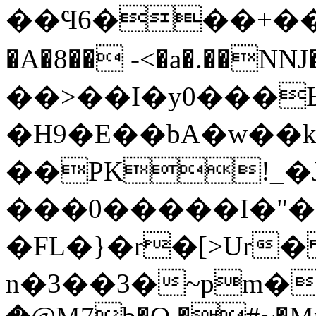
��Ϥ6���+����^
�A�8�� -<�a�.��NNJ
��>��I�y0���Ь
�H9�E��bA�w��
��PK!_�Jգ
���0�����I�"��
�FL�}�r�[>Ur�
n�3��3�~pm��