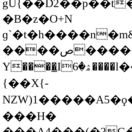
gU{��D2��p��t
�B�z�O+N
ɡ`�t�h����n�
����ص�����}�1�-
Y����̳Iۿ�6����l����&�x��ěn�J�Li�G�߯=�*]J��8�ξ�u<эDuN�������O�o?
{��X{-
NZW)1�����A5�ϙ�
���H�
���A4���(�?G��