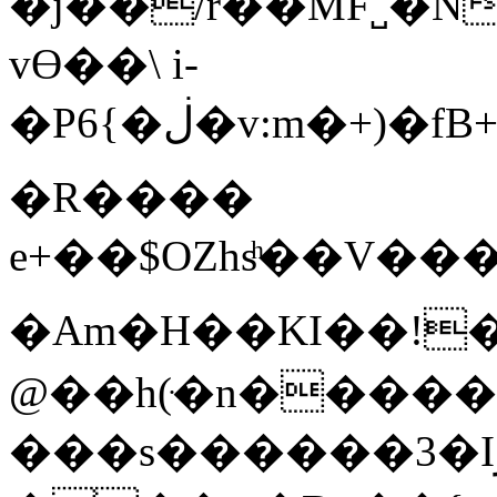
�j��/r��MF˽�N
vϴ��\ i-
�P6{�ڶ�v:m�+)�fB+R3�����˴�j���S�Og���IV�"¶���|
�R����
e+��$OZhsͪ��V�
�Am�H��KI��!�
@��h(ּ�n�����
���s������3�Iڒ e��z��3<rX