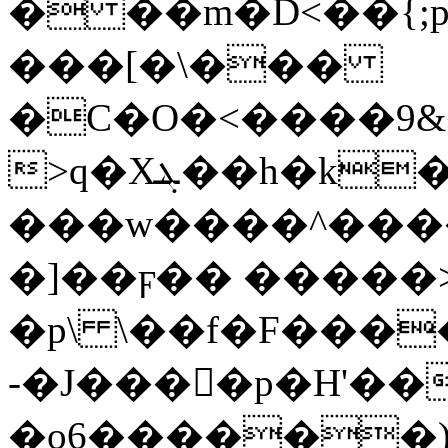
� ��m�D<��{;
���[�\���
�C�O�<����9&
>q�Xܔ��h�k�}
���w����^����Ǧ
�]��ϝ�� �����
�p\ \��f�F���
-�J���󹛬�p�H'
�o6������)