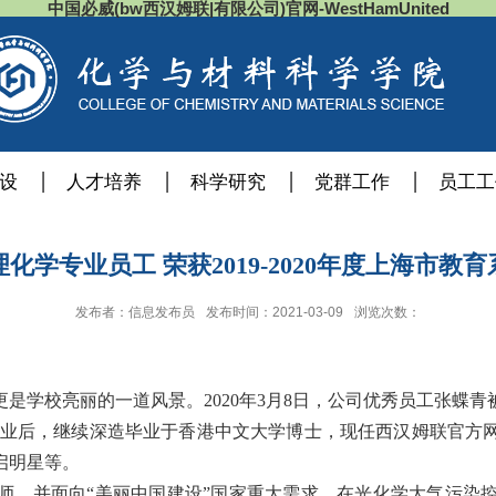
中国必威(bw西汉姆联|有限公司)官网-WestHamUnited
设
人才培养
科学研究
党群工作
员工工
理化学专业员工 荣获2019-2020年度上海市
发布者：信息发布员
发布时间：2021-03-09
浏览次数：
更是学校亮丽的一道风景。
2020
年
3
月
8
日，公司优秀员工张蝶青
业后，继续深造毕业于香港中文大学博士，现任西汉姆联官方
启明星等。
师。并面向“美丽中国建设”国家重大需求，在光化学大气污染