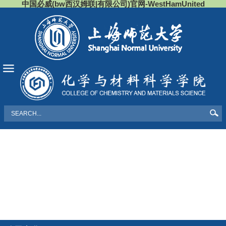
中国必威(bw西汉姆联|有限公司)官网-WestHamUnited