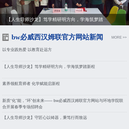
【人生导师沙龙】笃学精研明方向，学海筑梦踏新程
bw必威西汉姆联官方网站新闻
MORE >>
以专业践热爱 以教育赴远方
【人生导师沙龙】笃学精研明方向，学海筑梦踏新程
素养领航育师者 化学赋能启新程
新质“化”能，“环”创未来—— ​bw必威西汉姆联官方网站与环地学院联
合开展春季专场招聘会
【人生导师沙龙】守匠心以铸器，秉笃行而致远