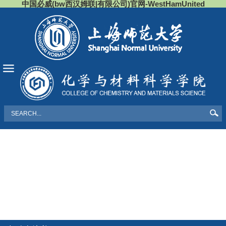
中国必威(bw西汉姆联|有限公司)官网-WestHamUnited