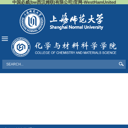
中国必威(bw西汉姆联|有限公司)官网-WestHamUnited