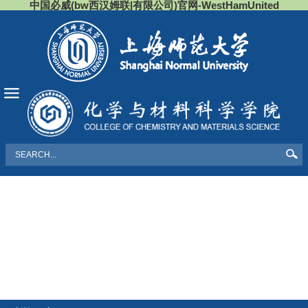
中国必威(bw西汉姆联|有限公司)官网-WestHamUnited