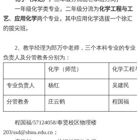
一年级化学类专业，二年级分流为
化学工程与工
艺
、
应用化学
两个专业，其中应用化学选拔一个徐汇
的拔尖班。
2、教学经理为郎万中老师，三个本科专业的专业
负责人及分管教务分别为：
化学（师范）
化学工程
专业负责人
杨红
吴建民
分管教务
庄云鹤
程国福
程国福
/57124058/
奉贤校区物理楼
203/ssd@shnu.edu.cn
；