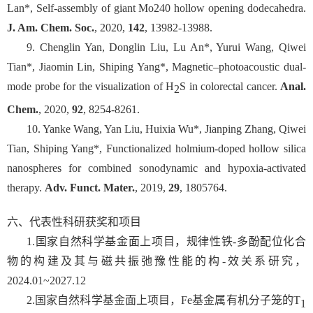
Lan*, Self-assembly of giant Mo240 hollow opening dodecahedra.
J. Am. Chem. Soc.
, 2020,
142
, 13982-13988.
9. Chenglin Yan, Donglin Liu, Lu An*, Yurui Wang, Qiwei
Tian*, Jiaomin Lin, Shiping Yang*, Magnetic–photoacoustic dual-
mode probe for the visualization of H
S in colorectal cancer.
Anal.
2
Chem.
, 2020,
92
, 8254-8261.
10. Yanke Wang, Yan Liu, Huixia Wu*, Jianping Zhang, Qiwei
Tian, Shiping Yang*, Functionalized holmium-doped hollow silica
nanospheres for combined sonodynamic and hypoxia-activated
therapy.
Adv. Funct. Mater.
, 2019,
29
, 1805764.
六、代表性科研获奖和项目
1.国家自然科学基金面上项目，规律性铁
-
多酚配位化合
物的构建及其与磁共振弛豫性能的构
-
效关系研究，
2024.01~2027.12
2.国家自然科学基金面上项目，
Fe
基金属有机分子笼的
T
1