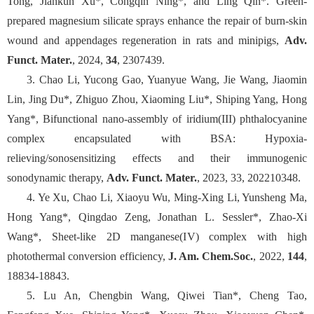
Tong, Jiankun Xu*, Congqin Ning*, and Ling Qin*. Green-
prepared magnesium silicate sprays enhance the repair of burn-skin
wound and appendages regeneration in rats and minipigs,
Adv.
Funct. Mater.
, 2024,
34
, 2307439.
3. Chao Li, Yucong Gao, Yuanyue Wang, Jie Wang, Jiaomin
Lin, Jing Du*, Zhiguo Zhou, Xiaoming Liu*, Shiping Yang, Hong
Yang*, Bifunctional nano-assembly of iridium(III) phthalocyanine
complex encapsulated with BSA: Hypoxia-
relieving/sonosensitizing effects and their immunogenic
sonodynamic therapy,
Adv. Funct. Mater.
, 2023, 33, 202210348.
4. Ye Xu, Chao Li, Xiaoyu Wu, Ming-Xing Li, Yunsheng Ma,
Hong Yang*, Qingdao Zeng, Jonathan L. Sessler*, Zhao-Xi
Wang*, Sheet-like 2D manganese(IV) complex with high
photothermal conversion efficiency,
J. Am. Chem.Soc.
, 2022,
144
,
18834-18843.
5. Lu An, Chengbin Wang, Qiwei Tian*, Cheng Tao,