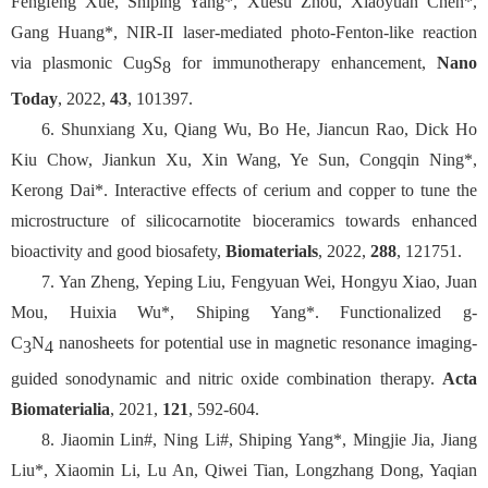
Fengfeng Xue, Shiping Yang*, Xuesu Zhou, Xiaoyuan Chen*,
Gang Huang*, NIR-II laser-mediated photo-Fenton-like reaction
via plasmonic Cu
S
for immunotherapy enhancement,
Nano
9
8
Today
, 2022,
43
, 101397.
6. Shunxiang Xu, Qiang Wu, Bo He, Jiancun Rao, Dick Ho
Kiu Chow, Jiankun Xu, Xin Wang, Ye Sun, Congqin Ning*,
Kerong Dai*. Interactive effects of cerium and copper to tune the
microstructure of silicocarnotite bioceramics towards enhanced
bioactivity and good biosafety,
Biomaterials
, 2022,
288
, 121751.
7. Yan Zheng, Yeping Liu, Fengyuan Wei, Hongyu Xiao, Juan
Mou, Huixia Wu*, Shiping Yang*. Functionalized g-
C
N
nanosheets for potential use in magnetic resonance imaging-
3
4
guided sonodynamic and nitric oxide combination therapy.
Acta
Biomaterialia
, 2021,
121
, 592-604.
8. Jiaomin Lin#, Ning Li#, Shiping Yang*, Mingjie Jia, Jiang
Liu*, Xiaomin Li, Lu An, Qiwei Tian, Longzhang Dong, Yaqian