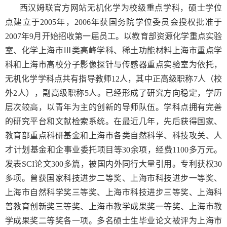
西汉姆联官方网站无机化学为校级重点学科，硕士学位
点建立于
2005
年，
2006
年获国务院学位委员会授权批准于
2007
年
9
月开始招收第一届员工。以教育部资源化学重点实验
室、化学上海市Ⅲ类高峰学科、稀土功能材料上海市重点学
科和上海市高校分子影像探针与传感器重点实验室为依托，
无机化学学科点共有指导教师
12
人，其中正高级职称
7
人（校
外
2
人），副高级职称
5
人。已经形成了研究方向稳定，学历
层次较高，以青年为主的创新的导师队伍。学科点拥有完善
的研究平台和文献检索系统。在最近几年，先后获得国家、
教育部重点科研基金和上海市各类自然科学、科技攻关、人
才计划基金和企事业委托项目等
30
余项，经费
1100
多万元。
发表
SCI
论文
300
多篇，被国内外同行大量引用。专利获权
30
多项。曾获国家科技进步二等奖、上海市科技进步一等奖、
上海市自然科学奖三等奖、上海市科技进步三等奖、上海科
普教育创新奖三等奖、上海市教学成果奖一等奖、上海市教
学成果奖二等奖各一项。多名硕士生毕业论文被评为上海市