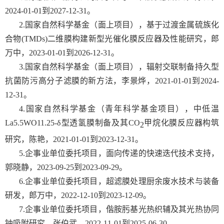
2024-01-01
到
2027-12-31
。
2.国家自然科学基金（面上项目），基于过渡金属硫族化
合物
(TMDs)
二维膜构建新型光催化膜反应器及性能研究，郎
万中，
2023-01-01
到
2026-12-31
。
3.国家自然科学基金（面上项目），辐射交联制备持久型
抗菌防污高分子滤膜的新方法，李景烨，
2021-01-01
到
2024-
12-31
。
4.国家自然科学基金（青年科学基金项目），中低温
La5.5WO11.25-δ
型透氢膜制备及其
CO
甲烷化膜反应器构筑
2
研究，陈艳，
2021-01-01
到
2023-12-31
。
5.企事业单位委托项目，面向传递的快速迭代技术支持，
郭晓静，
2023-09-25
到
2023-09-29
。
6.企事业单位委托项目，超滤膜处理厨余废水技术与装备
研发，郎万中，
2022-12-10
到
2023-12-09
。
7.企事业单位委托项目，偕胺肟基光热织辅及其光热协同
铀吸附研究，张伯武，
2022-11-01
到
2025-06-30
。