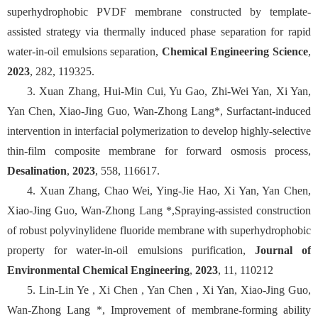
superhydrophobic PVDF membrane constructed by template-
assisted strategy via thermally induced phase separation for rapid
water-in-oil emulsions separation,
Chemical Engineering Science
,
2023
, 282, 119325.
3. Xuan Zhang, Hui-Min Cui, Yu Gao, Zhi-Wei Yan, Xi Yan,
Yan Chen, Xiao-Jing Guo, Wan-Zhong Lang*, Surfactant-induced
intervention in interfacial polymerization to develop highly-selective
thin-film composite membrane for forward osmosis process,
Desalination
,
2023
, 558, 116617.
4. Xuan Zhang, Chao Wei, Ying-Jie Hao, Xi Yan, Yan Chen,
Xiao-Jing Guo, Wan-Zhong Lang *,Spraying-assisted construction
of robust polyvinylidene fluoride membrane with superhydrophobic
property for water-in-oil emulsions purification,
Journal of
Environmental Chemical Engineering
,
2023
, 11, 110212
5. Lin-Lin Ye , Xi Chen , Yan Chen , Xi Yan, Xiao-Jing Guo,
Wan-Zhong Lang *, Improvement of membrane-forming ability