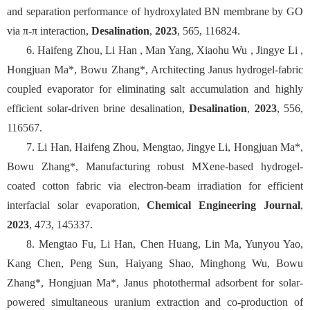
and separation performance of hydroxylated BN membrane by GO
via π-π interaction,
Desalination
,
2023
, 565, 116824.
6. Haifeng Zhou, Li Han , Man Yang, Xiaohu Wu , Jingye Li ,
Hongjuan Ma*, Bowu Zhang*, Architecting Janus hydrogel-fabric
coupled evaporator for eliminating salt accumulation and highly
efficient solar-driven brine desalination,
Desalination
,
2023
, 556,
116567.
7. Li Han, Haifeng Zhou, Mengtao, Jingye Li, Hongjuan Ma*,
Bowu Zhang*, Manufacturing robust MXene-based hydrogel-
coated cotton fabric via electron-beam irradiation for efficient
interfacial solar evaporation,
Chemical Engineering Journal
,
2023
, 473, 145337.
8. Mengtao Fu, Li Han, Chen Huang, Lin Ma, Yunyou Yao,
Kang Chen, Peng Sun, Haiyang Shao, Minghong Wu, Bowu
Zhang*, Hongjuan Ma*, Janus photothermal adsorbent for solar-
powered simultaneous uranium extraction and co-production of