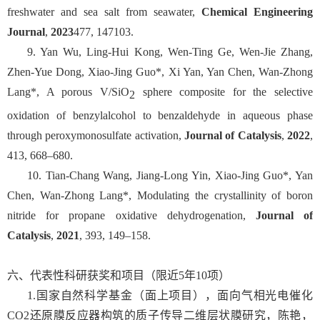
freshwater and sea salt from seawater,
Chemical Engineering
Journal
,
2023
477, 147103.
9. Yan Wu, Ling-Hui Kong, Wen-Ting Ge, Wen-Jie Zhang,
Zhen-Yue Dong, Xiao-Jing Guo*, Xi Yan, Yan Chen, Wan-Zhong
Lang*, A porous V/SiO
sphere composite for the selective
2
oxidation of benzylalcohol to benzaldehyde in aqueous phase
through peroxymonosulfate activation,
Journal of Catalysis
,
2022
,
413, 668–680.
10. Tian-Chang Wang, Jiang-Long Yin, Xiao-Jing Guo*, Yan
Chen, Wan-Zhong Lang*, Modulating the crystallinity of boron
nitride for propane oxidative dehydrogenation,
Journal of
Catalysis
,
2021
, 393, 149–158.
六、代表性科研获奖和项目（限近
5
年
10
项）
1.国家自然科学基金（面上项目），面向气相光电催化
CO2
还原膜反应器构筑的质子传导二维层状膜研究，陈艳，