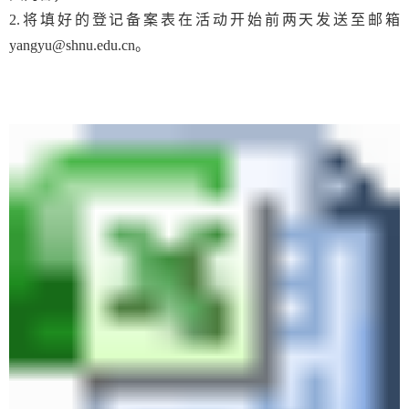
2.
将填好的
登记备案表
在
活动开始前
两
天
发送至邮箱
yangyu@shnu.edu.cn
。