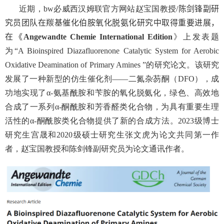
近期，​bw必威西汉姆联官方网站赵宝国教授
/
陈剑锋副研
究员团队在羰基催化伯胺
氧化脱氨化研
究中取得重要进展，
在《
Angewandte Chemie International Edition
》上发表题
为“
A Bioinspired Diazafluorenone Catalytic System for Aerobic
Oxidative Deamination of Primary Amines ”
的研究论文。该研究
发展了一种新型的仿生催化剂——二氮杂芴酮（
DFO
），成
功地实现了
α-
氨基酰胺和苄胺的氧化脱氨化，绿色、高效地
合成了一系列
α-
酮酰胺和芳香醛类化合物，为具有重要生理
活性的
α-
酮酰胺类化合物提供了新的合成方法。
2023
级博士
研究生宫晟和
2020
级硕士研究生张文虎为论文共同第一作
者，赵宝国教授和陈剑锋副研究员为论文通讯作者。