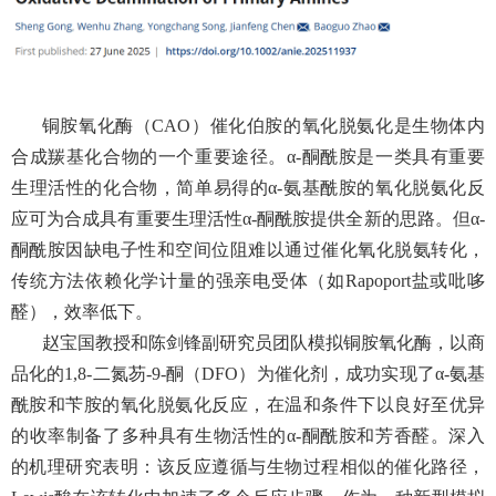
铜胺氧化酶（
CAO
）催化伯胺的氧化脱氨化是生物体内
合成羰基化合物的一个重要途径。
α-
酮酰胺是一类具有重要
生理活性的化合物，简单易得的
α-
氨基酰胺的氧化脱氨化反
应可为合成具有重要生理活性
α-
酮酰胺提供全新的思路。但
α-
酮酰胺因缺电子性和空间位阻难以通过催化氧化脱氨转化，
传统方法依赖化学计量的强亲电受体（如
Rapoport
盐或吡哆
醛），效率低下。
赵宝国教授和陈剑锋副研究员团队模拟铜胺氧化酶，以商
品化的
1,8-
二氮芴
-9-
酮（
DFO
）为催化剂，成功实现了
α-
氨基
酰胺和苄胺的氧化脱氨化反应，在温和条件下以良好至优异
的收率制备了多种具有生物活性的
α-
酮酰胺和芳香醛。深入
的机理研究表明：该反应遵循与生物过程相似的催化路径，