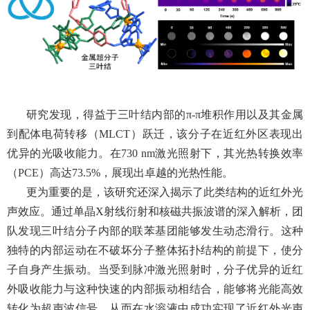
研究发现，得益于三叶结内部的
π-π
堆积作用以及其金属
到配体电荷转移（
MLCT
）跃迁，该分子在近红外区表现出
优异的光吸收能力。在
730 nm
激光照射下，其光热转换效率
（
PCE
）高达
73.5%
，展现出卓越的光热性能。
更为重要的是，该研究还深入揭示了此类结构的近红外光
声效应。通过单晶
X
射线衍射和核磁共振波谱的深入解析，团
队发现三叶结分子内部的联苯基团能够发生动态滑行。这种
独特的内部运动在不破坏分子整体拓扑结构的前提下，使分
子自身产生振动。当受到脉冲激光照射时，分子优异的近红
外吸收能力与这种快速的内部振动相结合，能够将光能高效
转化为超声波信号，从而在水溶液中成功实现了近红外光声