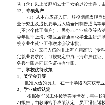
功（含）以上奖励和烈士子女的退役士兵，
12、
专项落户
（
1
）从本市应征入伍、服役期间表现良
业研究生及退役复学后入读全日制普通高等
（不含个体工商户）、民办非企业单位等依
委年度非上海户籍应届普通高校毕业生进沪
校毕业生就业工作联席会议审批。
（
2
）应征入伍的非上海户籍高职（专
定就业要求的，可按规定申办上海市居住证
务兵年限是同居住证持有年限。
二、学校优待政策
1、
奖学金升等
批准入伍的员工，在一个学段内荣获专业
2、
学业成绩认定
根据参军员工体检等实际情况，与学校
习报告，由教师给予成绩认定；员工退伍返