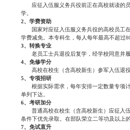
应征入伍服义务兵役前正在高校就读的
学。
2、
学费资助
国家对应征入伍服义务兵役的高校员工
学费减免。本专科生，每人每年最高不超过
8
3、
转换专业
老员工士兵退役后复学，经学校同意并
4、
免修学分
高校在校生（含高校新生）参军入伍退
5、
专项招研
根据实际需求，每年安排一定数量专项
单列下达。
6、
考研加分
普通高校在校生（含高校新生）应征入
条件下优先录取。在部队荣立二等功及以上
7、
免试直升