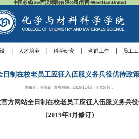
中国必威(bw西汉姆联|有限公司)官网-WestHamUnited
设
人才培养
科学研究
党群工作
员工工
日制在校老员工应征入伍服义务兵役优待政策（
发布者：张旖旎
发布时间：2019-11-08
浏览次数：
联官方网站全日制在校老员工应征入伍服义务兵役
（
2019
年
3
月修订）