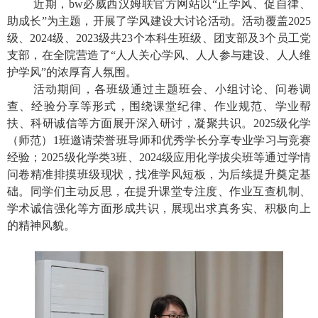
近期，​bw必威西汉姆联官方网站以“正学风、促自律、
助成长”为主题，开展了学风建设大讨论活动。活动覆盖2025
级、2024级、2023级共23个本科生班级、团支部及3个员工党
支部，在全院营造了“人人关心学风、人人参与建设、人人维
护学风”的浓厚育人氛围。
活动期间，各班级通过主题班会、小组讨论、问卷调
查、经验分享等形式，围绕课堂纪律、作业规范、学业帮
扶、科研诚信等方面展开深入研讨，凝聚共识。2025级化学
（师范）1班邀请荣誉班导师和优秀学长分享专业学习与竞赛
经验；2025级化学类3班、2024级应用化学拔尖班等通过学情
问卷精准排摸班级现状，找准学风短板，为后续提升奠定基
础
。同学们主动反思，在提升课堂专注度、作业互查机制、
学术诚信强化等方面形成共识，展现出求真务实、积极向上
的精神风貌
。