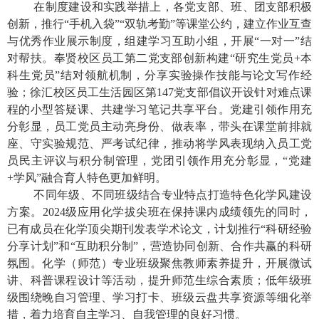
在制度建设和实践举措上，各党支部、班、团支部积极
创新，推行“手机入袋”“双轨考勤”等课堂公约，建立作业互查
与优秀作业展示制度，组建学习互助小组，开展“一对一”结
对帮扶。奉贤校区员工第二党支部创新构建“研究生党员+本
科生党员”结对领航机制，分享实验操作技能与论文写作经
验；徐汇校区员工生活园区第147党支部倡议开设针对难点课
程的小型答疑课、共建学习笔记共享平台。党建引领作用充
分彰显，员工党员主动亮身份、做表率，带头在课堂前排就
座、守实验规范、严考试纪律，推动将学风表现纳入员工
党
员民主评议
与积分制管理，党团引领作用充分彰显，“党建
+学风”融合育人特色更加鲜明。
不同年级、不同班级结合专业特点打造特色化学风建设
方案。2024级应用化学拔尖班在保持课内成绩领先的同时，
已有成员在化学顶尖期刊发表学术论文，计划推行“科研经验
分享计划”和“互助积分制”，营造协同创新、合作共赢的科研
氛围。化学（师范）专业班级聚焦教师素养提升，开展微试
讲、科普课程设计等活动，提升师范生综合素质；低年级班
级围绕晚自习管理、学习打卡、班级云盘共享资源等细化举
措，着力培育自主学习、自我管理的良好习惯。