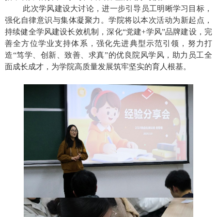
此次学风建设大讨论，进一步引导员工明晰学习目标，
强化自律意识与集体凝聚力。学院将以本次活动为新起点，
持续健全学风建设长效机制，深化“党建+学风”品牌建设，完
善全方位学业支持体系，强化先进典型示范引领，努力打
造“笃学、创新、致善、求真”的优良院风学风，助力员工全
面成长成才，为学院高质量发展筑牢坚实的育人根基。