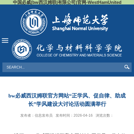
中国必威(bw西汉姆联|有限公司)官网-WestHamUnited
导航
​bw必威西汉姆联官方网站“正学风、促自律、助成
长”学风建设大讨论活动圆满举行
发布者：信息发布员
发布时间：2026-04-16
浏览次数：