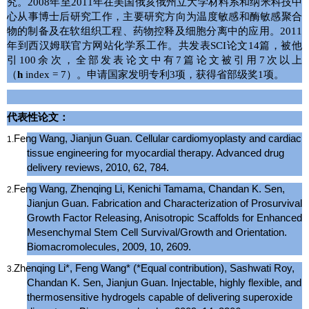
究。
2008
年至
2011
年在美国俄亥俄州立大学材料系和纳米科技中
心
从事
博士后研究工作，主要研究方向为温度敏感和酶敏感聚合
物的制备及在软组织工程、药物控释及细胞分离中的应用。
2011
年到西汉姆联官方网站化学系工作。共发表
SCI
论文
14
篇，被
他
引
100
余次，全部发表论文中有
7
篇论文被引用
7
次以上
项。
（
h
index
= 7
）。申请国家发明专利
3
项，获得省部级奖
1
代表性论文：
Feng Wang, Jianjun Guan. Cellular cardiomyoplasty and cardiac
1.
tissue engineering for myocardial therapy. Advanced drug
delivery reviews, 2010, 62, 784.
Feng Wang, Zhenqing Li, Kenichi Tamama, Chandan K. Sen,
2.
Jianjun Guan. Fabrication and Characterization of Prosurvival
Growth Factor Releasing, Anisotropic Scaffolds for Enhanced
Mesenchymal Stem Cell Survival/Growth and Orientation.
Biomacromolecules, 2009, 10, 2609.
Zhenqing Li*, Feng Wang* (*Equal contribution), Sashwati Roy,
3.
Chandan K. Sen, Jianjun Guan. Injectable, highly flexible, and
thermosensitive hydrogels capable of delivering superoxide