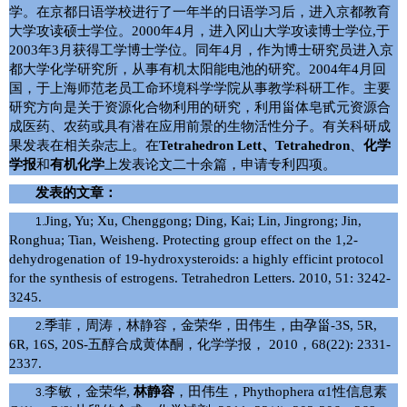
学。在京都日语学校进行了一年半的日语学习后，进入京都教育
大学攻读硕士学位。
2000
年
4
月，进入冈山大学攻读博士学位
,
于
2003
年
3
月获得工学博士学位。同年
4
月，作为博士研究员进入京
都大学化学研究所，从事有机太阳能电池的研究。
2004
年
4
月回
国，于上海师范老员工命环境科学学院从事教学科研工作。主要
研究方向是关于资源化合物利用的研究，利用甾体皂甙元资源合
成医药、农药或具有潜在应用前景的生物活性分子。有关科研成
果发表在相关杂志上。在
Tetrahedron Lett
、
Tetrahedron
、
化学
学报
和
有机化学
上发表论文二十余篇，申请专利四项。
发表的文章：
Jing, Yu; Xu, Chenggong; Ding, Kai; Lin, Jingrong; Jin,
1.
Ronghua; Tian, Weisheng. Protecting group effect on the 1,2-
dehydrogenation of 19-hydroxysteroids: a highly efficint protocol
for the synthesis of estrogens. Tetrahedron Letters. 2010, 51: 3242-
3245.
季菲，周涛，林静容，金荣华，田伟生，由孕甾
-3S, 5R,
2.
6R, 16S, 20S-
五醇合成黄体酮，化学学报，
2010
，
68(22): 2331-
2337.
李敏，金荣华
,
林静容
，田伟生，
Phythophera α1
性信息素
3.