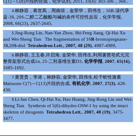
C(1) ~ C(8)
片段的合成，化学试剂
, 2011, 33(4): 303-306
，
368..
林静容，蒋世凤，周南琰，金荣华，田伟生，
16R-
溴代孕
4.
甾
-3S, 20S-
二醇二乙酸酯与碱的条件可控性反应，化学学报
,
2008, 66(23), 2637-2645.
Jing-Rong Lin, Nan-Yan Zhou, Shi-Feng Jiang, Qi-Hai Xu
5.
and Wei-Sheng Tian The fragmentation of 16
R
-bromopregnane-
3
S
,20
S
-diol
Tetrahedron Lett.
,
2007,
48 (29)
, 4987-4989
.
林静容
,
王玉春
,
许启海
,
金荣华
,
田伟生
,
利用薯蓣皂甙元完
6.
整骨架形式合成
1α, 25-
二羟基维生素
D3,
化学学报
,
2007
,
65(16)
,
1685-1692.
黄贤贵，李涛，林静容
,
金荣华
,
田伟生
,
松干蚧性激素
7.
Matsuone C(7)
～
C(13)
片段的合成
,
有机化学
,
2007
,
27(3)
, 428-
430.
Li-Jun Chen, Qi-Hai Xu, Hao Huang, Jing-Rong Lin and Wei-
8.
Sheng Tian Synthesis of 5(6)-dihydro-OSW-1 by using the intact
skeleton of diosgenin
Tetrahedron Lett.
,
2007,
48 (19)
, 3475-
3477
.