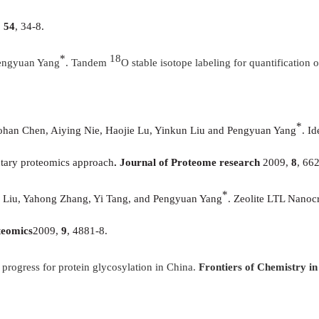
,
54
, 34-8.
*
18
Pengyuan Yang
. Tandem
O stable isotope labeling for quantificatio
*
han Chen, Aiying Nie, Haojie Lu, Yinkun Liu and Pengyuan Yang
.
Ide
tary proteomics approach
. Journal of Proteome research
2009,
8
, 66
*
 Liu, Yahong Zhang, Yi Tang, and Pengyuan Yang
. Zeolite LTL Nanocr
teomics
2009,
9
, 4881-8.
l progress for protein glycosylation in China.
Frontiers of Chemistry i