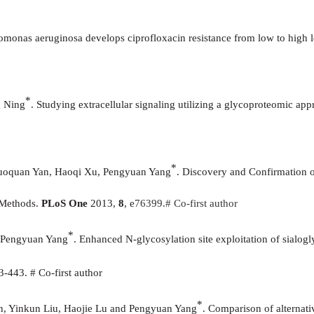
domonas aeruginosa develops ciprofloxacin resistance from low to high 
*
g Ning
. Studying extracellular signaling utilizing a glycoproteomic appr
*
uoquan Yan, Haoqi Xu, Pengyuan Yang
.
Discovery and Confirmation o
 Methods.
P
L
o
S
O
ne
2013,
8
, e
76399
.
# Co-first author
*
 Pengyuan Yang
.
Enhanced N-glycosylation site exploitation of sialogl
3-443. # Co-first author
*
n,
Yinkun Liu,
Haojie Lu
and Pengyuan Yang
. Comparison of alternat