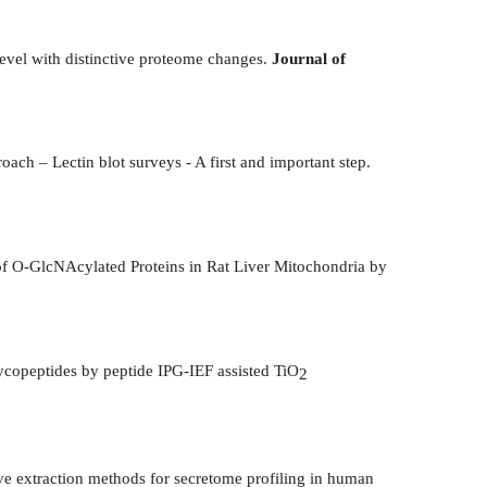
level with distinctive proteome changes.
Journal of
oach – Lectin blot surveys - A first and important step.
f O-GlcNAcylated Proteins in Rat Liver Mitochondria by
ycopeptides by peptide IPG-IEF assisted TiO
2
ive extraction methods for secretome profiling in human