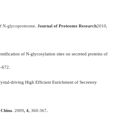
n of N-glycoproteome.
Journal of Proteome Research
2010
,
ntification of N-glycosylation sites on secreted proteins of
2-672.
ystal-driving High Efficient Enrichment of Secretory
n China
.
2009
, 4,
360-367
.