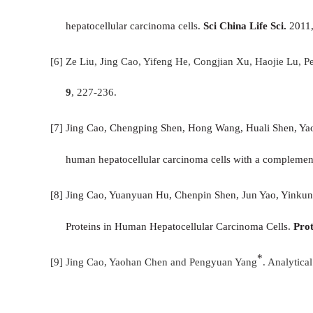
hepatocellular carcinoma cells.
Sci China Life Sci.
2011
[6]
Ze Liu,
Jing Cao
, Yifeng He, Congjian Xu, Haojie Lu, 
9
, 227-236.
[
7
]
Jing Cao, Chengping Shen, Hong Wang, Huali Shen, Yao
human hepatocellular carcinoma cells with a complemen
[
8
]
Jing Cao, Yuanyuan Hu,
Chenpin Shen, Jun Yao,
Yinkun
Proteins in Human Hepatocellular Carcinoma Cells.
Pro
*
[
9
]
Jing Cao
, Yaohan Chen and Pengyuan Yang
. Analytica