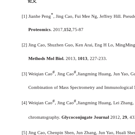
论文
*
[
1
] Jianhe Peng
, Jing Cao, Fui Mee Ng, Jeffrey Hill. Pseu
Proteomics
. 2017,
152
,75-87
[2]
Jing Cao, Shuzhen Guo, Ken Arai, Eng H Lo, MingMin
Methods Mol Biol.
2013,
1013
, 227-233.
#
#
[3]
Weiqian Cao
, Jing Cao
,
Jiangming Huang, Jun Yao, G
Combination of Mass Spectrometry and Immunological
#
#
[4]
Weiqian Cao
, Jing Cao
,
Jiangming Huang, Lei Zhang,
chromatography.
Glycoconjugate Journal
2012,
29
, 43
[5]
Jing Cao,
Chenpin Shen, Jun Zhang, Jun Yao, Huali She