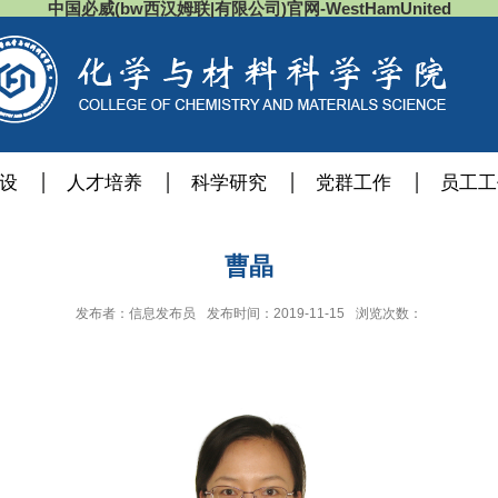
中国必威(bw西汉姆联|有限公司)官网-WestHamUnited
设
人才培养
科学研究
党群工作
员工工
曹晶
发布者：信息发布员
发布时间：2019-11-15
浏览次数：