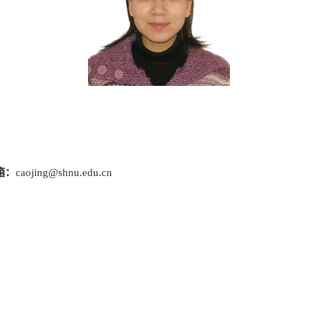
箱：
caojing@shnu.edu.cn