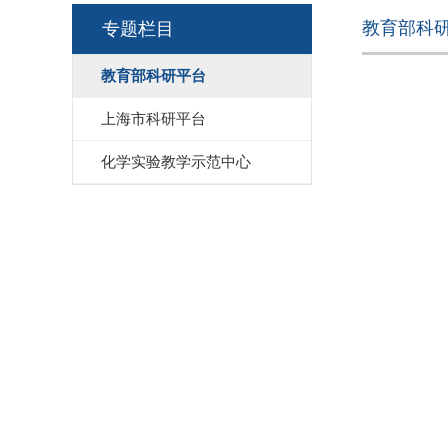
教育部科
专题栏目
教育部科研平台
上海市科研平台
化学实验教学示范中心