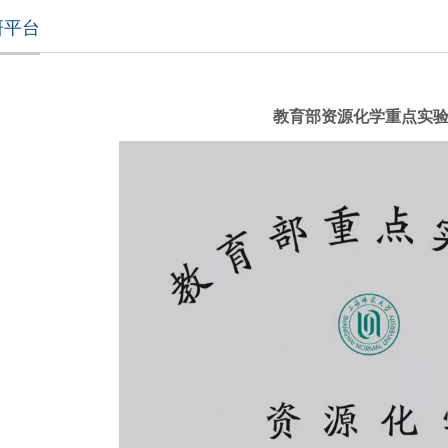
研平台
教育部资源化学重点实