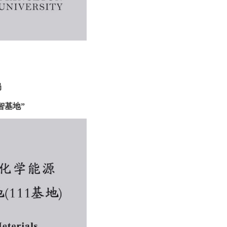
局
智基地”